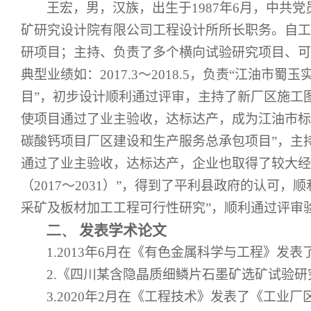
王宏，男，汉族，出生于
1987
年
6
月，中共党
矿研究设计院有限公司工程设计所所长职务。自工
研项目；主持、负责了多个横向试验研究项目、可
典型业绩如：
2017.3
～
2018.5
，负责“江油市蜀玉
目”，初步设计顺利通过评审，主持了新厂区施工
使项目通过了业主验收，达标达产，成为江油市标
碳酸钙项目厂区建设和生产服务总承包项目”，主
通过了业主验收，达标达产，企业也取得了较大经
（
2017
～
2031
）”，得到了平利县政府的认可，顺
采矿及板材加工工程可行性研究”，顺利通过评审
二、
发表学术论文
1.2013
年
6
月在《有色金属科学与工程》发表
2.
《四川某含隐晶质细鳞片石墨矿选矿试验研
3.2020
年
2
月在《工程技术》发表了《工业厂