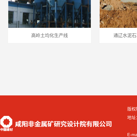
高岭土均化生产线
通辽水泥石
版权
地址
E-ma